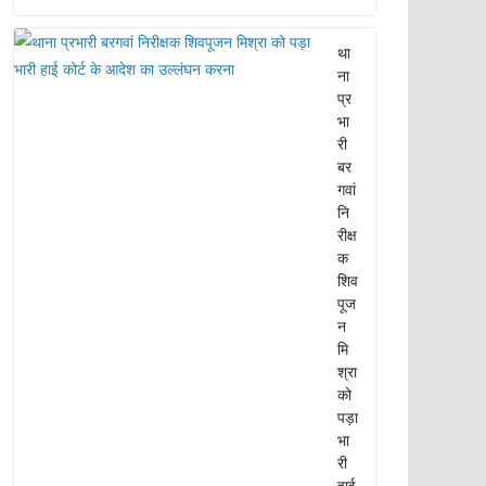
था
ना
प्र
भा
री
बर
गवां
नि
रीक्ष
क
शिव
पूज
न
मि
श्रा
को
पड़ा
भा
री
हाई