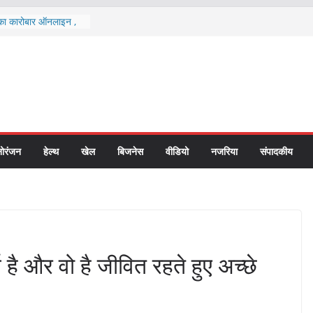
ल का कारोबार ऑनलाइन ,
ते है
की एक चम्मच
ल विकास विभाग में छापा
तन घोटाले की जांच शुरू
ीक्षक शिवपूजन मिश्रा को
 आदेश का उल्लंघन करना
 उच्च न्यायालय से आए एक
िस्थापितों के बीच
ोरंजन
हेल्थ
खेल
बिजनेस
वीडियो
नजरिया
संपादकीय
्ट की धारा-11
ूमि व परिसंपत्तियों का
्ग है और वो है जीवित रहते हुए अच्छे