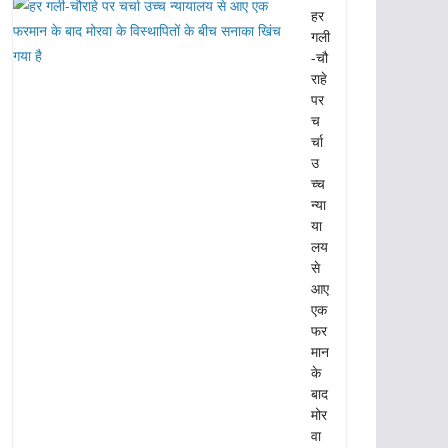
हर
गली
-चौ
राहे
पर
च
र्चा
उ
च्च
न्या
या
लय
से
आए
एक
फर
मान
के
बाद
मोर
वा