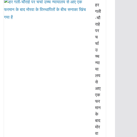
हर
गली
-चौ
राहे
पर
च
र्चा
उ
च्च
न्या
या
लय
से
आए
एक
फर
मान
के
बाद
मोर
वा