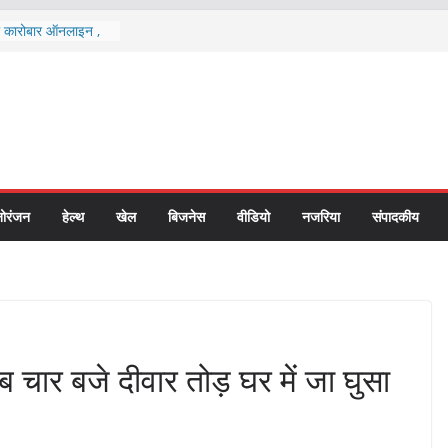
का कारोबार ऑनलाइन ,
 है
 एक चम्मच
विकास विभाग में छापा
 घोटाले की जांच शुरू
्षक शिवपूजन मिश्रा को
देश का उल्लंघन करना
च्च न्यायालय से आए एक
्थापितों के बीच
ोरंजन
हेल्थ
खेल
बिजनेस
वीडियो
नजरिया
संपादकीय
 की धारा-11
ि व परिसंपत्तियों का
ीब चार बजे दीवार तोड़ घर में जा घुसा