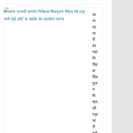
था
ना
प्र
भा
री
बर
गवां
नि
रीक्ष
क
शिव
पूज
न
मि
श्रा
को
पड़ा
भा
री
हाई